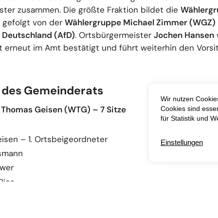
ster zusammen. Die größte Fraktion bildet die
Wählerg
, gefolgt von der
Wählergruppe Michael Zimmer (WGZ)
r Deutschland (AfD)
. Ortsbürgermeister
Jochen Hansen
erneut im Amt bestätigt und führt weiterhin den Vorsi
r des Gemeinderats
Thomas Geisen (WTG) – 7 Sitze
sen – 1. Ortsbeigeordneter
smann
uwer
Pies
enfeld
lzer