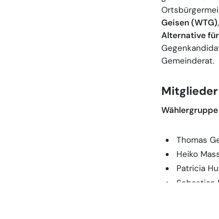
Ortsbürgermei
Geisen (WTG)
Alternative fü
Gegenkandidat 
Gemeinderat.
Mitgliede
Wählergruppe 
Thomas Gei
Heiko Mas
Patricia H
Sebastian 
Heike Lies
Rüdiger Kö